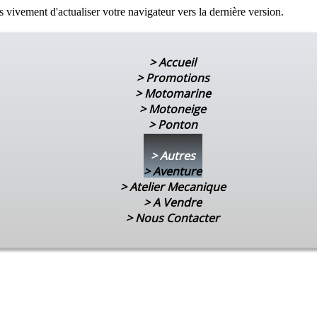
ivement d'actualiser votre navigateur vers la dernière version.
>
Accueil
>
Promotions
>
Motomarine
>
Motoneige
>
Ponton
>
FlyBoard
>
Autres
>
Aventure
>
Atelier Mecanique
>
A Vendre
>
Nous Contacter