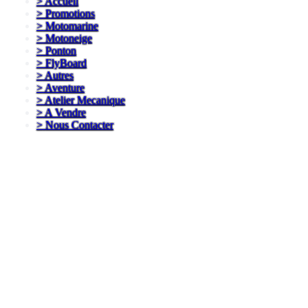
>
Accueil
>
Promotions
>
Motomarine
>
Motoneige
>
Ponton
>
FlyBoard
>
Autres
>
Aventure
>
Atelier Mecanique
>
A Vendre
>
Nous Contacter